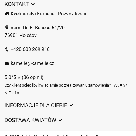
KONTAKT
Květinářství Kamélie | Rozvoz květin
nám. Dr. E. Beneše 61/20
76901 Holešov
+420 603 269 918
kamelie@kamelie.cz
5.0/5 ⭐ (36 opinii)
Czy klient poleciłby kwiaciarnię po zrealizowaniu zamówienia? TAK = 5⭐,
NIE = 1⭐
INFORMACJE DLA CIEBIE
Regulamin sklepu internetowego
DOSTAWA KWIATÓW
Ochrona danych osobowych
Opłaty za dostawę
Czasy dostawy kwiatów – przegląd możliwości