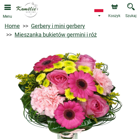
Koszyk
Szukaj
Menu
Home
Gerbery i mini gerbery
Mieszanka bukietów germini i róż