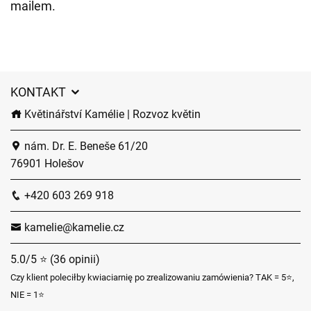
mailem.
KONTAKT
Květinářství Kamélie | Rozvoz květin
nám. Dr. E. Beneše 61/20
76901 Holešov
+420 603 269 918
kamelie@kamelie.cz
5.0/5 ⭐ (36 opinii)
Czy klient poleciłby kwiaciarnię po zrealizowaniu zamówienia? TAK = 5⭐,
NIE = 1⭐